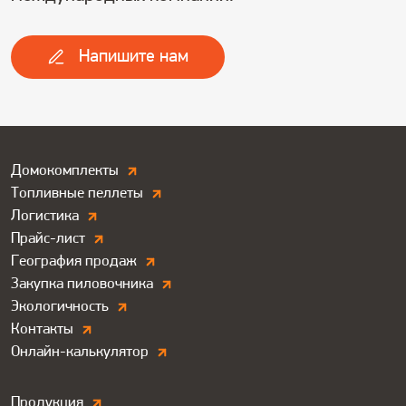
Напишите нам
Дополнитльные
Домокомплекты
Топливные пеллеты
ссылки.
Логистика
Футер
Прайс-лист
География продаж
Закупка пиловочника
Экологичность
Контакты
Онлайн-калькулятор
Продукция.
Продукция