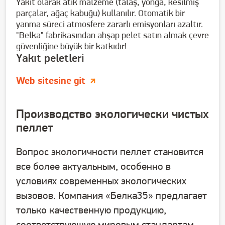
Yakıt olarak atık malzeme (talaş, yonga, kesilmiş
parçalar, ağaç kabuğu) kullanılır. Otomatik bir
yanma süreci atmosfere zararlı emisyonları azaltır.
"Belka" fabrikasından ahşap pelet satın almak çevre
güvenliğine büyük bir katkıdır!
Yakıt peletleri
Web sitesine git
Производство экологически чистых
пеллет
Вопрос экологичности пеллет становится
все более актуальным, особенно в
условиях современных экологических
вызовов. Компания «Белка35» предлагает
только качественную продукцию,