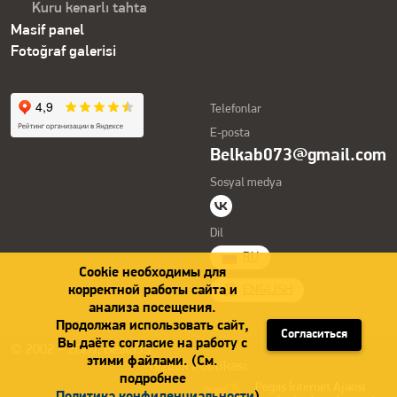
Kuru kenarlı tahta
Masif panel
Fotoğraf galerisi
Telefonlar
E-posta
Belkab073@gmail.com
Sosyal medya
Dil
RU
Cookie необходимы для
корректной работы сайта и
ENGLISH
анализа посещения.
Продолжая использовать сайт,
Согласиться
Вы даёте согласие на работу с
© 2002 – 2026, Belka35
этими файлами. (См.
Gizlilik Politikası
подробнее
Pegas İnternet Ajansı