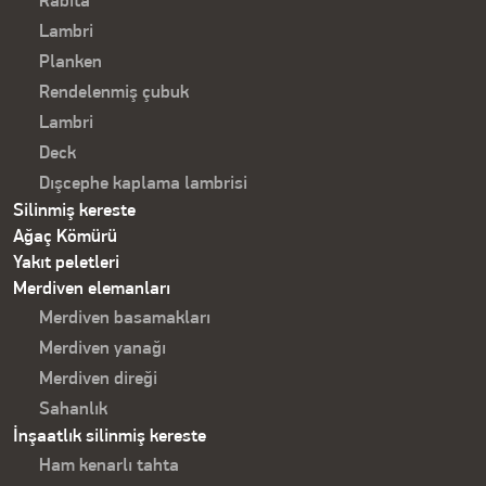
Rabita
Lambri
Planken
Rendelenmiş çubuk
Lambri
Deck
Dışcephe kaplama lambrisi
Silinmiş kereste
Ağaç Kömürü
Yakıt peletleri
Merdiven elemanları
Merdiven basamakları
Merdiven yanağı
Merdiven direği
Sahanlık
İnşaatlık silinmiş kereste
Ham kenarlı tahta