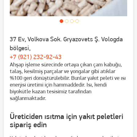
37 Ev, Volkova Sok. Gryazovets Ş. Vologda
bölgesi,
+7 (921) 232-92-43
Ahşap işleme sürecinde ortaya çıkan çam kabuğu,
talaş, kesilmiş parçalar ve yongalar gibi atıklar
%100 geri dönüştürülebilir. Bunlar yakıt peleti ve ısı
enerjisi üretimi için hammaddedir. Isı, kendi
biyokütle kazan tesisimiz tarafından
sağlanmaktadır.
Üreticiden ısıtma için yakıt peletleri
sipariş edin