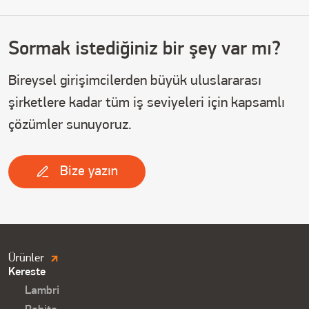
Sormak istediğiniz bir şey var mı?
Bireysel girişimcilerden büyük uluslararası
şirketlere kadar tüm iş seviyeleri için kapsamlı
çözümler sunuyoruz.
Bize yazın
Продукция.
Ürünler
Kereste
Футер
Lambri