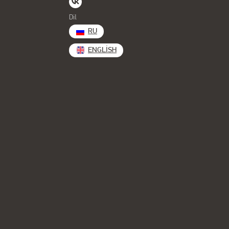
Dil
RU
ENGLISH