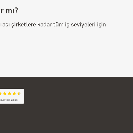
ar mı?
ası şirketlere kadar tüm iş seviyeleri için