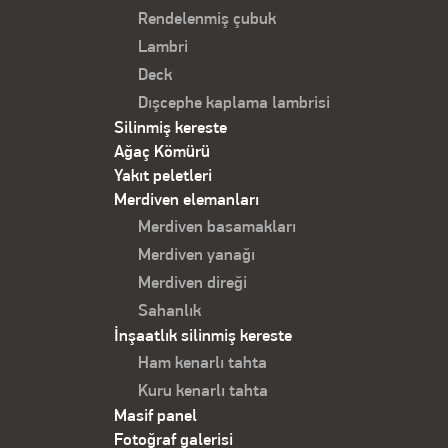
Rendelenmiş çubuk
Lambri
Deck
Dışcephe kaplama lambrisi
Silinmiş kereste
Ağaç Kömürü
Yakıt peletleri
Merdiven elemanları
Merdiven basamakları
Merdiven yanağı
Merdiven direği
Sahanlık
İnşaatlık silinmiş kereste
Ham kenarlı tahta
Kuru kenarlı tahta
Masif panel
Fotoğraf galerisi