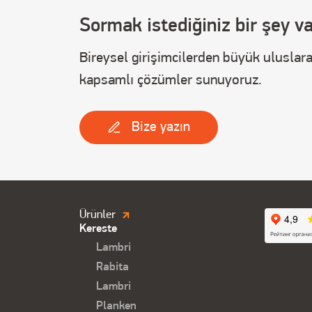
Sormak istediğiniz bir şey v
Bireysel girişimcilerden büyük uluslarar
kapsamlı çözümler sunuyoruz.
Bize yazın
Продукция.
Ürünler
Kereste
Футер
Lambri
Rabita
Lambri
Planken