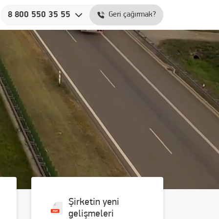
8 800 550 35 55
Geri çağırmak?
Дополнительные ссылки
Закупка пиловочника
Онлайн-калькулятор
Şirketin yeni
gelişmeleri