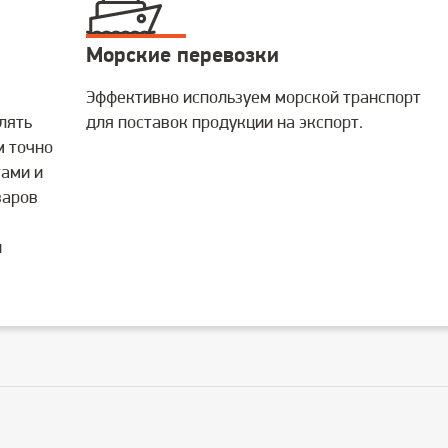
Морские перевозки
Эффективно используем морской транспорт
лять
для поставок продукции на экспорт.
м точно
тами и
варов
и